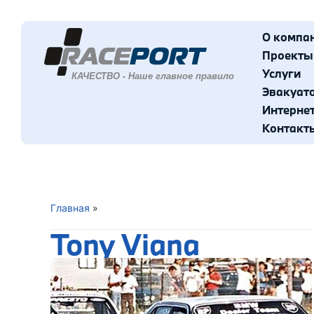
О компа
Проекты
Услуги
Эвакуат
Интерне
Контакт
Главная
»
Tony Viana