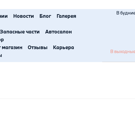
В будние 
нии
Новости
Блог
Галерея
Запасные части
Автосалон
ор
т магазин
Отзывы
Карьера
В выходные 
ы