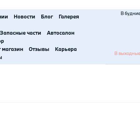
В будние 
нии
Новости
Блог
Галерея
Запасные части
Автосалон
ор
т магазин
Отзывы
Карьера
В выходные 
ы