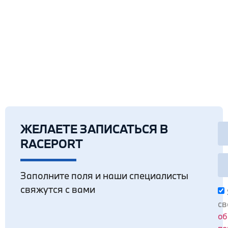
проспект. Оклейка зоны риска на Новой Риге.
Оклеить пленкой мерседес. Оклеить пленкой
BMW в Москве.
ЖЕЛАЕТЕ ЗАПИСАТЬСЯ В
RACEPORT
Заполните поля и наши специалисты
свяжутся с вами
св
об
пе