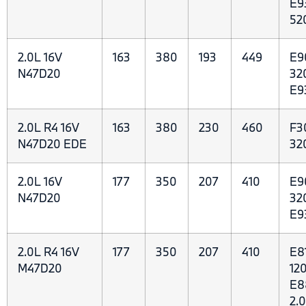
E9
52
2.0L 16V
163
380
193
449
E9
N47D20
32
E9
2.0L R4 16V
163
380
230
460
F3
N47D20 EDE
32
2.0L 16V
177
350
207
410
E9
N47D20
32
E9
2.0L R4 16V
177
350
207
410
E8
M47D20
120
E8
2.