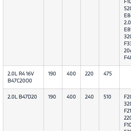
F10
52
E8
2.0
E8
32
F3
20
F4
2.0L R4 16V
190
400
220
475
B47C20O0
2.0L B47D20
190
400
240
510
F2
32
F21
22
F10