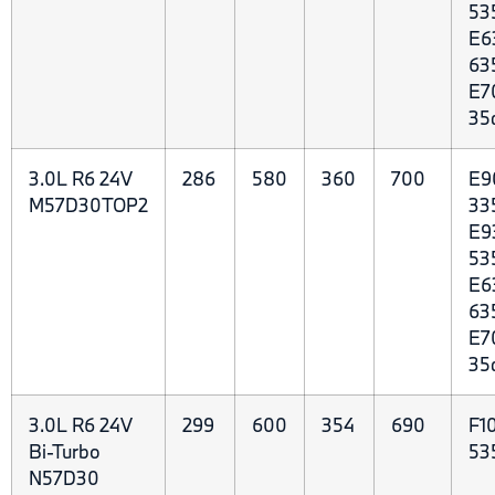
53
E6
63
E7
35
3.0L R6 24V
286
580
360
700
E9
M57D30TOP2
33
E9
53
E6
63
E7
35
3.0L R6 24V
299
600
354
690
F10
Bi-Turbo
53
N57D30