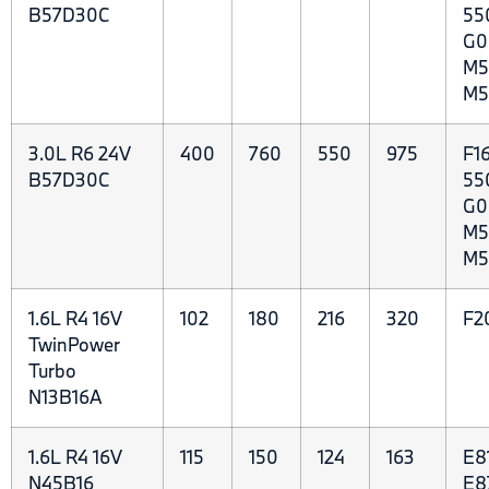
B57D30C
55
G0
M5
M5
3.0L R6 24V
400
760
550
975
F1
B57D30C
55
G0
M5
M5
1.6L R4 16V
102
180
216
320
F20
TwinPower
Turbo
N13B16A
1.6L R4 16V
115
150
124
163
E81
N45B16
E87