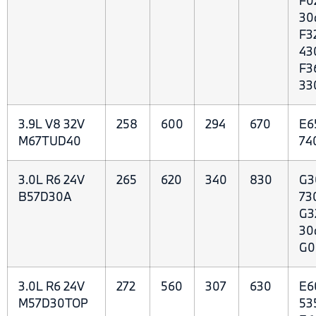
F0
30
F3
43
F3
33
3.9L V8 32V
258
600
294
670
E6
M67TUD40
74
3.0L R6 24V
265
620
340
830
G3
B57D30A
73
G3
30
G0
3.0L R6 24V
272
560
307
630
E6
M57D30TOP
53