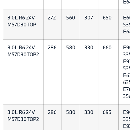
E6
3.0L R6 24V
272
560
307
650
E6
M57D30TOP
53
E6
3.0L R6 24V
286
580
330
660
E9
M57D30TOP2
33
E9
53
E6
63
E7
35
3.0L R6 24V
286
580
330
695
E9
M57D30TOP2
33
E9