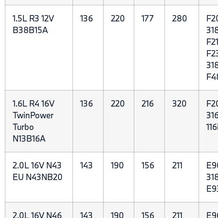
1.5L R3 12V
136
220
177
280
F20
В38B15A
318
F21
F23
318
F48
1.6L R4 16V
136
220
216
320
F20
TwinPower
316
Turbo
116
N13B16A
2.0L 16V N43
143
190
156
211
E90
EU N43NB20
318
E9
2.0L 16V N46
143
190
156
211
E90