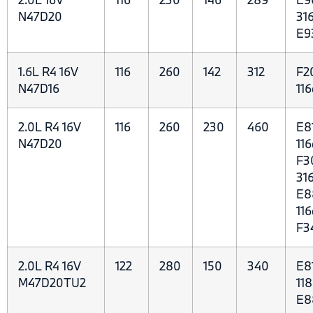
N47D20
316
E9
1.6L R4 16V
116
260
142
312
F20
N47D16
116
2.0L R4 16V
116
260
230
460
E81
N47D20
116
F3
316
E88
116
F3
2.0L R4 16V
122
280
150
340
E81
M47D20TU2
118
E8