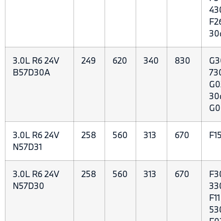
43
F2
30
3.0L R6 24V
249
620
340
830
G3
B57D30A
73
G0
30
G0
3.0L R6 24V
258
560
313
670
F1
N57D31
3.0L R6 24V
258
560
313
670
F3
N57D30
33
F1
53