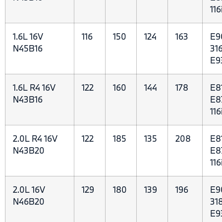
116
1.6L 16V
116
150
124
163
E90
N45B16
316
E9
1.6L R4 16V
122
160
144
178
E81
N43B16
E87
116
2.0L R4 16V
122
185
135
208
E81
N43B20
E87
116
2.0L 16V
129
180
139
196
E90
N46B20
318
E9