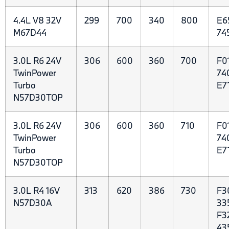
4.4L V8 32V
299
700
340
800
E6
M67D44
74
3.0L R6 24V
306
600
360
700
F0
TwinPower
74
Turbo
E7
N57D30TOP
3.0L R6 24V
306
600
360
710
F0
TwinPower
74
Turbo
E7
N57D30TOP
3.0L R4 16V
313
620
386
730
F3
N57D30A
33
F3
43