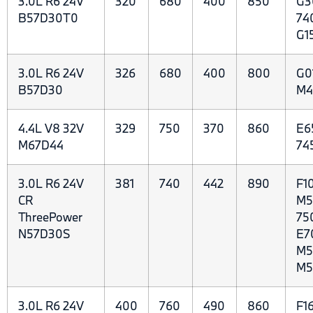
3.0L R6 24V
320
680
400
850
G3
B57D30T0
74
G1
3.0L R6 24V
326
680
400
800
G0
B57D30
M4
4.4L V8 32V
329
750
370
860
E6
M67D44
74
3.0L R6 24V
381
740
442
890
F1
CR
M5
ThreePower
75
N57D30S
E7
M5
M5
3.0L R6 24V
400
760
490
860
F1