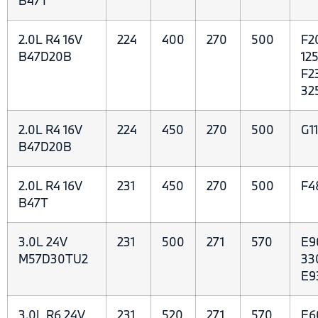
B47T
2.0L R4 16V
224
400
270
500
F20
B47D20B
125
F2
32
2.0L R4 16V
224
450
270
500
G1
B47D20B
2.0L R4 16V
231
450
270
500
F4
B47T
3.0L 24V
231
500
271
570
E9
M57D30TU2
33
E9
3.0L R6 24V
231
520
271
570
E6