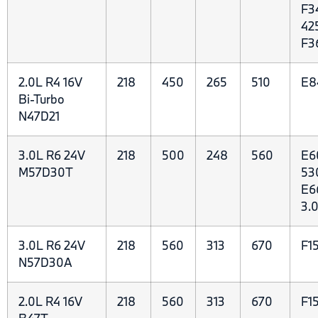
F3
42
F3
2.0L R4 16V
218
450
265
510
E8
Bi-Turbo
N47D21
3.0L R6 24V
218
500
248
560
E6
M57D30T
53
E6
3.
3.0L R6 24V
218
560
313
670
F1
N57D30A
2.0L R4 16V
218
560
313
670
F15