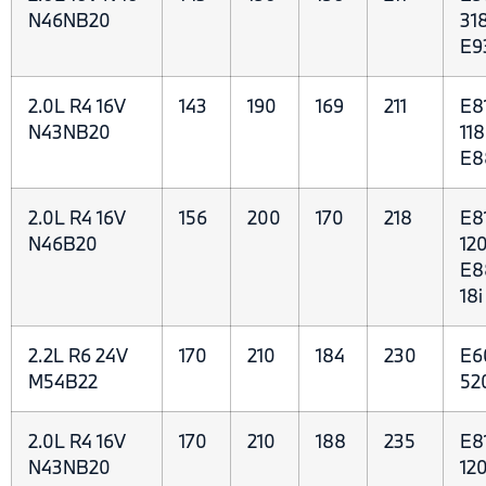
N46NB20
318
E9
2.0L R4 16V
143
190
169
211
E81
N43NB20
118
E88
2.0L R4 16V
156
200
170
218
E81
N46B20
120
E8
18i
2.2L R6 24V
170
210
184
230
E6
M54B22
52
2.0L R4 16V
170
210
188
235
E81
N43NB20
120