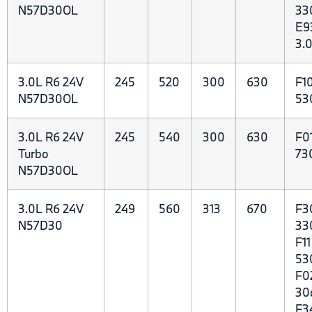
N57D30OL
33
E9
3.
3.0L R6 24V
245
520
300
630
F10
N57D30OL
53
3.0L R6 24V
245
540
300
630
F0
Turbo
73
N57D30OL
3.0L R6 24V
249
560
313
670
F3
N57D30
33
F1
53
F0
30d
F3