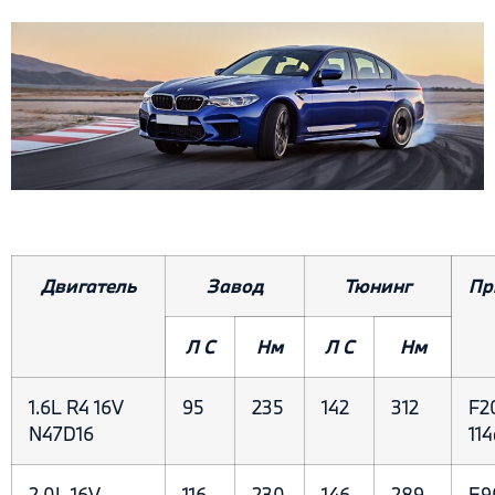
Двигатель
Завод
Тюнинг
Пр
Л С
Нм
Л С
Нм
1.6L R4 16V
95
235
142
312
F20
N47D16
114
2.0L 16V
116
230
146
289
E9