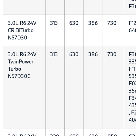
F3
3.0L R6 24V
313
630
386
730
F12
CR BiTurbo
64
N57D30
3.0L R6 24V
313
630
386
730
F3
TwinPower
335
Turbo
F11
N57D30C
53
F0
35d
F3
43
, F
40