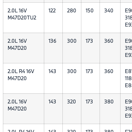
2.0L 16V
122
280
150
340
E9
M47D20TU2
318
E9
2.0L 16V
136
300
173
360
E9
M47D20
318
E9
2.0L R4 16V
143
300
173
360
E81
M47D20
118
E8
2.0L 16V
143
320
173
380
E9
M47D20
318
E9
2.0L R4 16V
143
320
173
380
F2