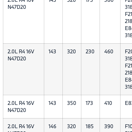
N47D20
318
F21
218
E8
31
2.0L R4 16V
143
320
230
460
F2
N47D20
318
F21
218
E8
31
2.0L R4 16V
143
350
173
410
E8
N47D20
2.0L R4 16V
146
320
185
390
F10