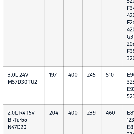
52
F3
42
F2
42
G3
20
F3
32
3.0L 24V
197
400
245
510
E9
M57D30TU2
32
E9
52
2.0L R4 16V
204
400
239
460
E8
Bi-Turbo
123
N47D20
E8