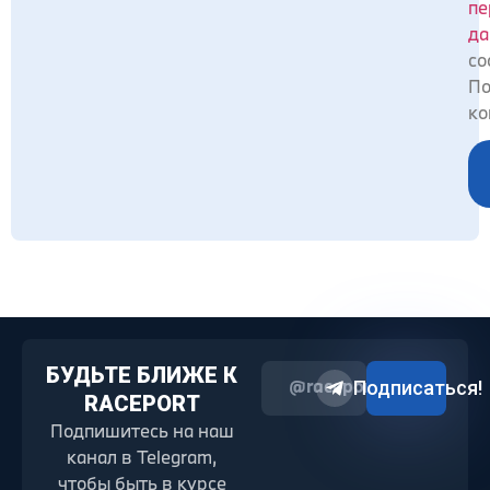
пе
да
со
По
ко
БУДЬТЕ БЛИЖЕ К
@raceport2022
Подписаться!
RACEPORT
Подпишитесь на наш
канал в Telegram,
чтобы быть в курсе