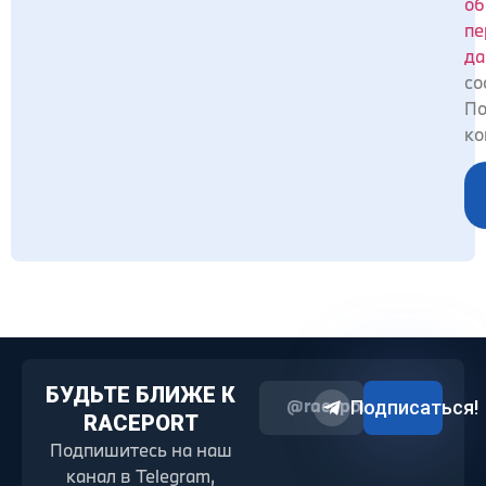
об
пе
да
со
По
ко
БУДЬТЕ БЛИЖЕ К
@raceport2022
Подписаться!
RACEPORT
Подпишитесь на наш
канал в Telegram,