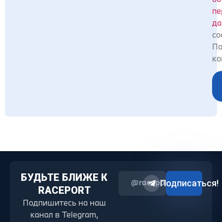
пе
да
со
По
ко
БУДЬТЕ БЛИЖЕ К
@raceport2022
Подписаться!
RACEPORT
Подпишитесь на наш
канал в Telegram,