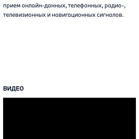
прием онлайн-данных, телефонных, радио-,
телевизионных и навигационных сигналов.
ВЫБРОСЫ И ПОТРЕБЛЕНИЕ CO2.
Потребляемая мощность BMW i7 в
смешанном цикле: 22,5–19,5 кВтч/100 км по
WLTP; Выбросы CO2: 0 г/км; прогноз,
основанный на состоянии развития
автомобиля на сегодняшний день.
ВИДЕО