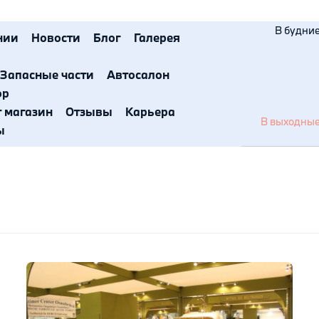
В будние 
нии
Новости
Блог
Галерея
Запасные части
Автосалон
ор
т магазин
Отзывы
Карьера
В выходные 
ы