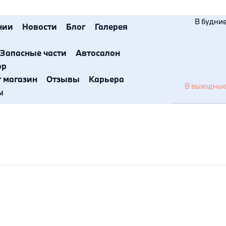
В будние 
нии
Новости
Блог
Галерея
Запасные части
Автосалон
ор
т магазин
Отзывы
Карьера
В выходные 
ы