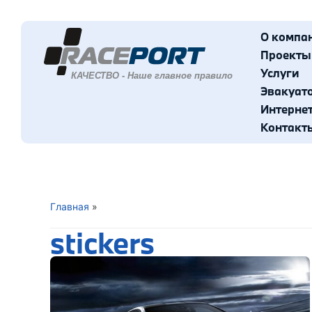
О компа
Проекты
Услуги
Эвакуат
Интерне
Контакт
Главная
»
stickers