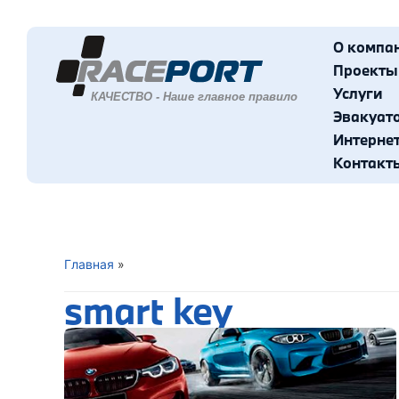
О компа
Проекты
Услуги
Эвакуат
Интерне
Контакт
Главная
»
smart key