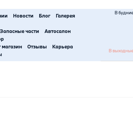
В будние 
нии
Новости
Блог
Галерея
Запасные части
Автосалон
ор
т магазин
Отзывы
Карьера
В выходные 
ы