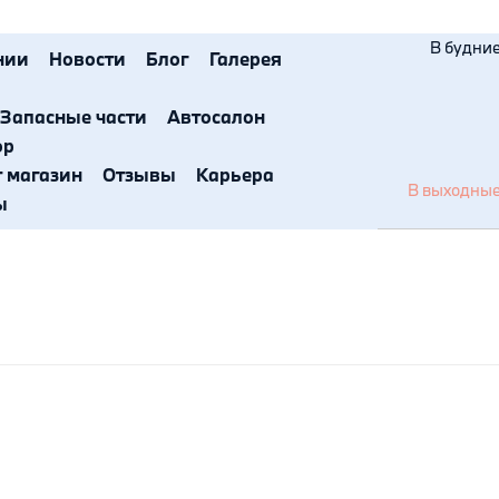
В будние 
нии
Новости
Блог
Галерея
Запасные части
Автосалон
ор
т магазин
Отзывы
Карьера
В выходные 
ы