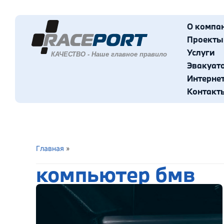
О компа
Проекты
Услуги
Эвакуат
Интерне
Контакт
Главная
»
компьютер бмв