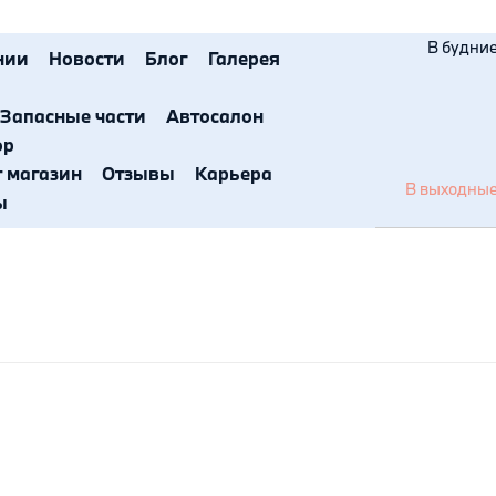
В будние 
нии
Новости
Блог
Галерея
Запасные части
Автосалон
ор
т магазин
Отзывы
Карьера
В выходные 
ы