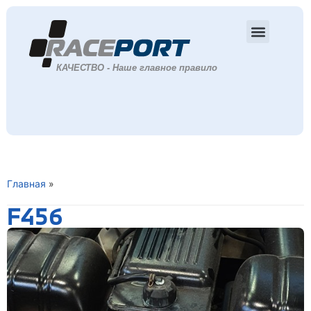
Главная
»
F456