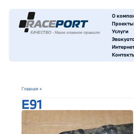
О компа
Проекты
Услуги
Эвакуат
Интерне
Контакт
Главная
»
E91