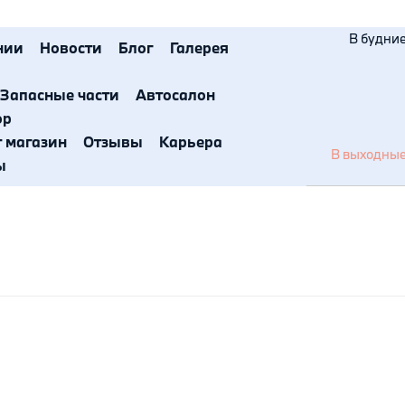
В будние 
нии
Новости
Блог
Галерея
Запасные части
Автосалон
ор
т магазин
Отзывы
Карьера
В выходные 
ы