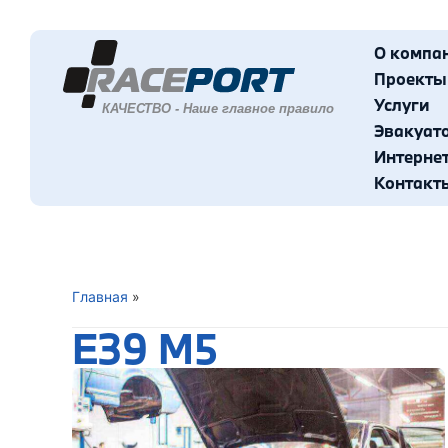
О компа
Проекты
Услуги
Эвакуат
Интерне
Контакт
Главная
»
E39 M5