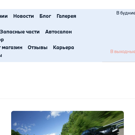
В будние 
нии
Новости
Блог
Галерея
Запасные части
Автосалон
ор
т магазин
Отзывы
Карьера
В выходные 
ы