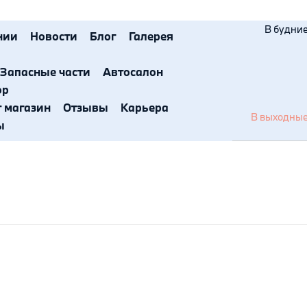
В будние 
нии
Новости
Блог
Галерея
Запасные части
Автосалон
ор
т магазин
Отзывы
Карьера
В выходные 
ы