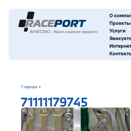
О компа
Проекты
Услуги
Эвакуат
Интерне
Контакт
Главная
»
71111179745