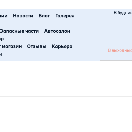
В будние 
нии
Новости
Блог
Галерея
Запасные части
Автосалон
ор
т магазин
Отзывы
Карьера
В выходные 
ы