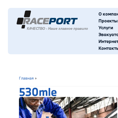
О компа
Проекты
Услуги
Эвакуат
Интерне
Контакт
Главная
»
530mle