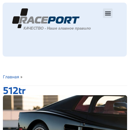
Главная
»
512tr