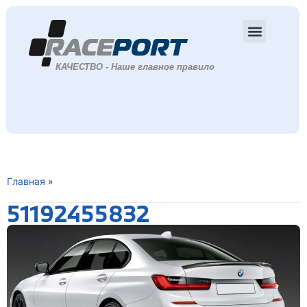
Главная
»
51192455832